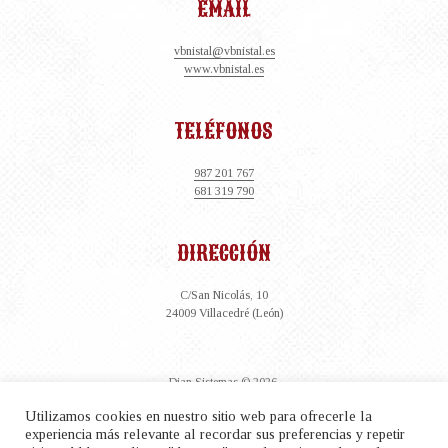
EMAIL
vbnistal@vbnistal.es
www.vbnistal.es
TELÉFONOS
987 201 767
681 319 790
DIRECCIÓN
C/San Nicolás, 10
24009 Villacedré (León)
Dian Sistemas
© 2026.
Aviso legal- Política de Privacidad
•
Utilizamos cookies en nuestro sitio web para ofrecerle la
Términos y Condiciones
experiencia más relevante al recordar sus preferencias y repetir